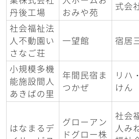
式会
丹後工場
おみや苑
社会福祉法
人不動園い
一望館
宿居
さなご荘
小規模多機
年間民宿ま
リハ
能施設間人
つかぜ
けん
あきばの里
社会
グローアン
はなまるデ
人み
ドグロー株