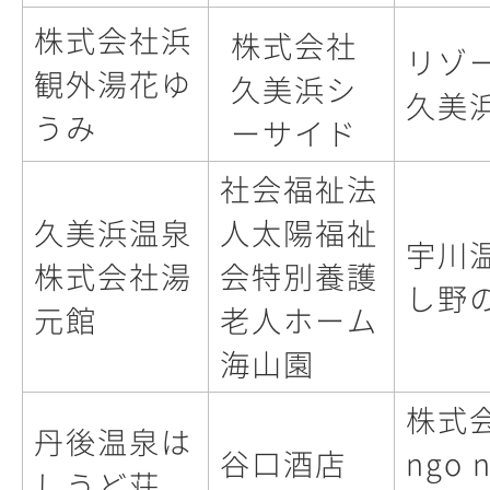
株式会社浜
株式会社
リゾ
観外湯花ゆ
久美浜シ
久美
うみ
ーサイド
社会福祉法
久美浜温泉
人太陽福祉
宇川
株式会社湯
会特別養護
し野
元館
老人ホーム
海山園
株式会
丹後温泉は
谷口酒店
ngo 
しうど荘