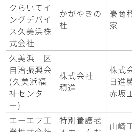
クらいてイ
かがやきの
豪商
ングデバイ
杜
家
ス久美浜株
式会社
久美浜一区
自治振興会
株式
株式会社
(久美浜福
日進
積進
祉センタ
赤坂
ー)
エーエフ工
特別養護老
山崎
業株式会社
人ホームお