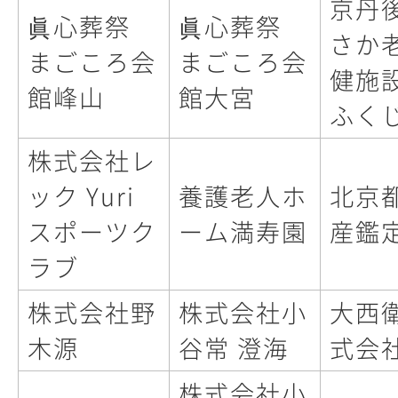
京丹
眞心葬祭
眞心葬祭
さか
まごころ会
まごころ会
健施
館峰山
館大宮
ふく
株式会社レ
ック Yuri
養護老人ホ
北京
スポーツク
ーム満寿園
産鑑
ラブ
株式会社野
株式会社小
大西
木源
谷常 澄海
式会
株式会社小