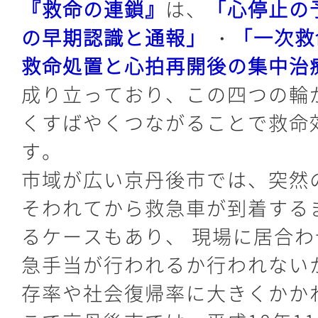
『救命の連鎖』
は、
「心停止の
の早期認識と通報」
・
「一次救
救命処置と心拍再開後の集中治
成り立っており、この四つの輪
くすばやくつながることで救命
す。
市域が広い京丹後市では、突然
そわれてから救急車が到着する
るケースもあり、 現場に居合
急手当が行われるか行われない
存率や社会復帰率に大きくかか