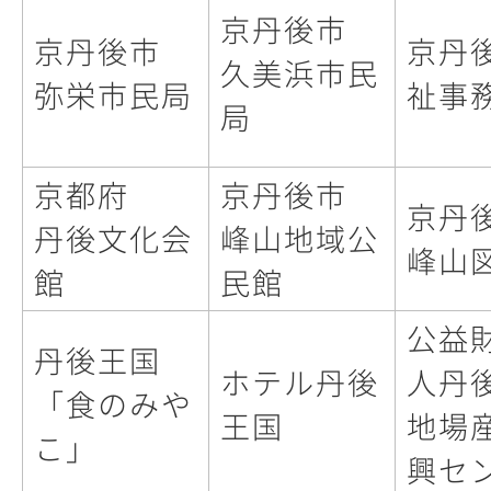
京丹後市
京丹後市
京丹
久美浜市民
弥栄市民局
祉事
局
京都府
京丹後市
京丹
丹後文化会
峰山地域公
峰山
館
民館
公益
丹後王国
ホテル丹後
人丹
「食のみや
王国
地場
こ」
興セ