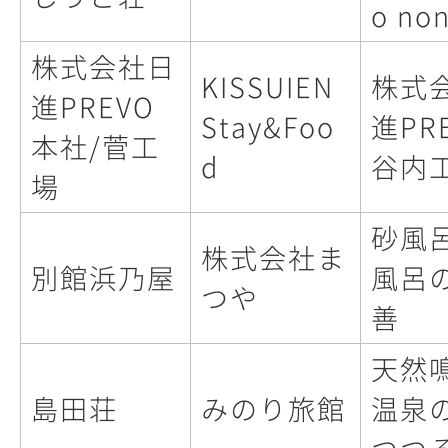
o no
株式会社日
KISSUIEN
株式
進PREVO
Stay&Foo
進PR
本社/菅工
d
谷内
場
砂風
株式会社ま
別館浜乃屋
風呂
つや
善
天然
島田荘
みのり旅館
温泉