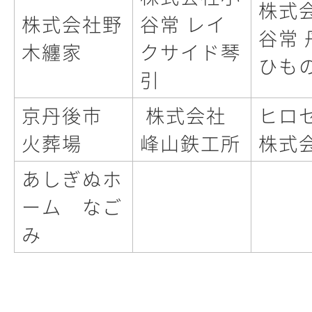
株式
株式会社野
谷常 レイ
谷常 
木纏家
クサイド琴
ひも
引
京丹後市
株式会社
ヒロ
火葬場
峰山鉄工所
株式
あしぎぬホ
ーム なご
み