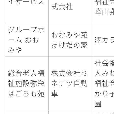
イサービス
福祉
式会社
峰山
グループホ
おおみや苑
ーム おお
澤ガ
あけだの家
みや
社会
総合老人福
株式会社ミ
人み
祉施設弥栄
ネテツ自動
福祉
はごろも苑
車
かり
園