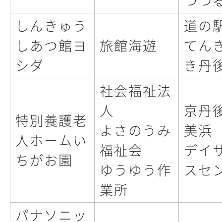
つつ
しんきゅう
道の
しあつ館ヨ
旅館海遊
てん
シダ
き丹
社会福祉法
人
京丹
特別養護老
よさのうみ
美浜
人ホームい
福祉会
デイ
ちがお園
ゆうゆう作
スセ
業所
パナソニッ