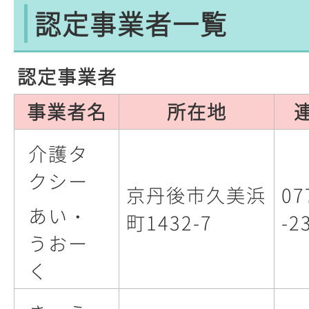
認定事業者一覧
認定事業者
事業者名
所在地
介護タ
クシー
京丹後市久美浜
07
あい・
町1432-7
-2
うおー
く