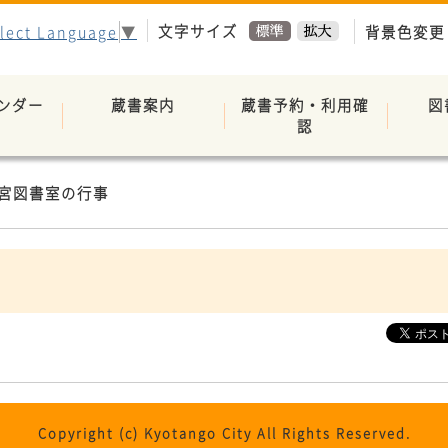
文字サイズ
背景色変更
lect Language
▼
ンダー
蔵書案内
蔵書予約・利用確
図
認
宮図書室の行事
Copyright (c) Kyotango City All Rights Reserved.