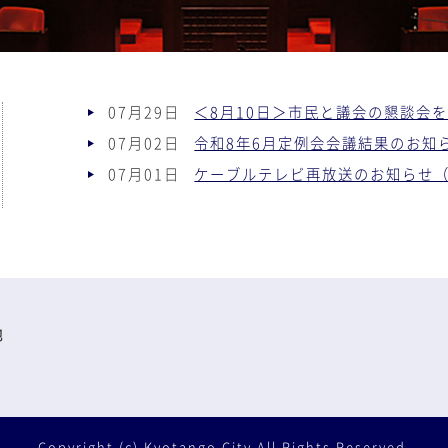
07月29日
＜8月10日＞市民と議会の懇談会
07月02日
令和8年6月定例会会議結果のお知
07月01日
ケーブルテレビ再放送のお知らせ（
地
Copyright (c) Kyotango City All Rights Reserved.