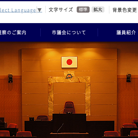
文字サイズ
背景色変更
lect Language
▼
視察のご案内
市議会について
議員紹介