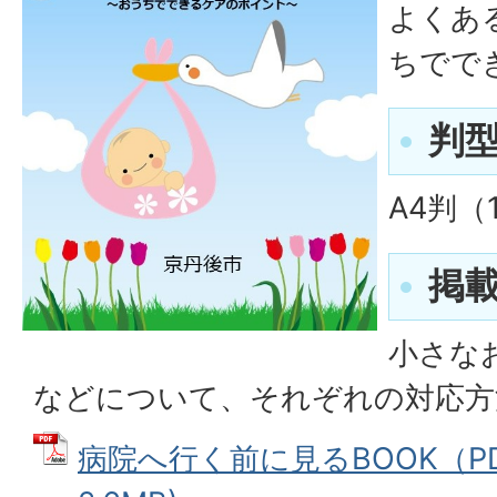
よくあ
ちでで
判
A4判（
掲
小さな
などについて、それぞれの対応方
病院へ行く前に見るBOOK（PDF