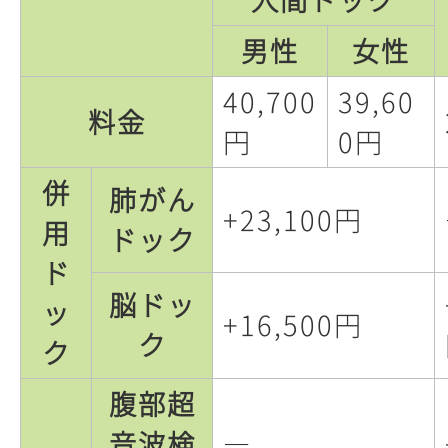
男性
女性
40,700
39,60
料金
円
0円
併
肺がん
+23,100円
用
ドック
ド
脳ドッ
ッ
+16,500円
ク
ク
腹部超
音波検
―