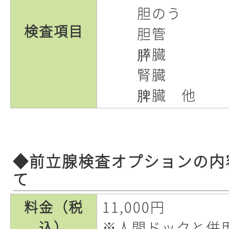
胆のう
検査項目
胆管
膵臓
腎臓
脾臓 他
◆前立腺検査オプションの内
て
料金（税
11,000円
込）
※人間ドックと併用