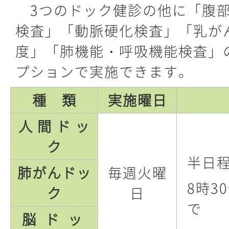
3つのドック健診の他に「腹部
検査」「動脈硬化検査」「乳が
度」「肺機能・呼吸機能検査」
プションで実施できます。
種 類
実施曜日
人 間 ド ッ
ク
半日
肺がんドッ
毎週火曜
8時3
ク
日
で
脳 ド ッ