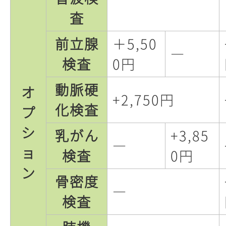
査
前立腺
＋5,50
―
検査
0円
動脈硬
オ
+2,750円
化検査
プ
シ
乳がん
+3,85
―
ョ
検査
0円
ン
骨密度
―
検査