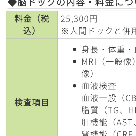
◆脳ドックの内容・料金につ
料金（税
25,300円
込）
※人間ドックと併用時
身長・体重・
MRI（一般像
像）
血液検査
血液一般（CB
検査項目
脂質（TG、HD
肝機能（AST、
腎機能（CRE