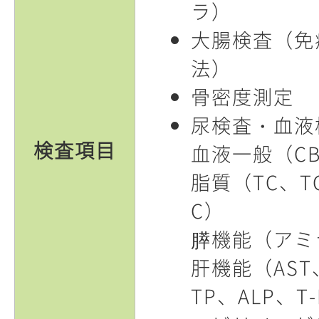
ラ）
大腸検査（免
法）
骨密度測定
尿検査・血液
検査項目
血液一般（C
脂質（TC、TG
C）
膵機能（アミ
肝機能（AST、
TP、ALP、T