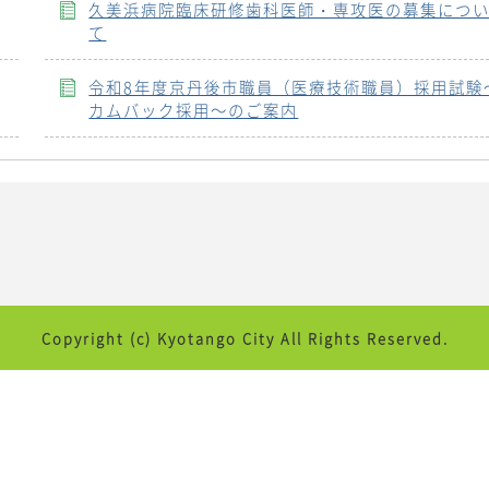
久美浜病院臨床研修歯科医師・専攻医の募集につ
て
令和8年度京丹後市職員（医療技術職員）採用試験
カムバック採用～のご案内
Copyright (c) Kyotango City All Rights Reserved.