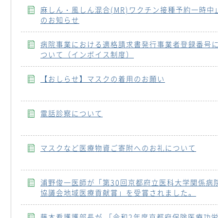
麻しん・風しん混合(MR)ワクチン接種予約一時中
のお知らせ
病院事業における適格請求書発行事業者登録番号
ついて（インボイス制度）
【おしらせ】マスクの着用のお願い
電話診察について
マスクなど医療物資ご寄附へのお礼について
浦野俊一医師が「第30回京都府立医科大学関係病
協議会地域医療貢献賞」を受賞されました。
藤本看護護部長が 「令和2年度京都府保険医療功