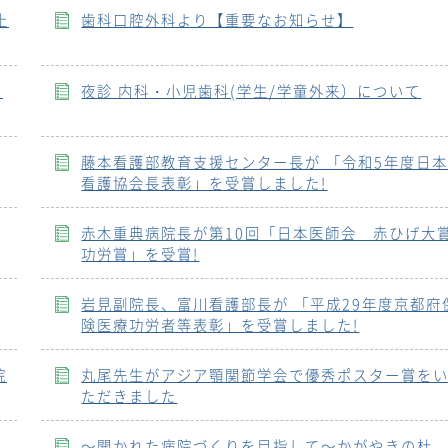
止
歯科口腔外科より【重要なお知らせ】
に
夜診 内科・小児歯科(学生/学童外来）について
藤本看護部教育支援センター長が 「令和5年度日
看護協会長表彰」を受賞しました!
赤木重典病院長が第10回「日本医師会 赤ひげ大
功労賞」を受賞!
岩見副院長、富川看護部長が 「平成29年度京都府
険医療功労者等表彰」を受賞しました!
院
丸尾先生がアジア顎関節学会で優秀ポスター賞を
ただきました
労
～開かれた病院づくりを目指して～かがやきの杜