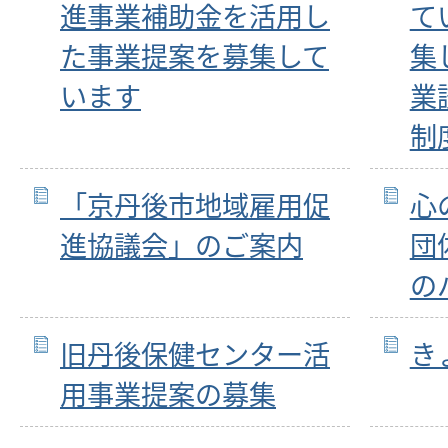
進事業補助金を活用し
て
た事業提案を募集して
集
います
業
制
「京丹後市地域雇用促
心
進協議会」のご案内
団
の
旧丹後保健センター活
き
用事業提案の募集