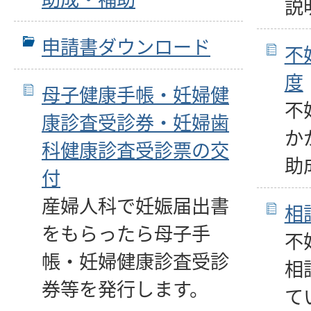
説
申請書ダウンロード
不
度
母子健康手帳・妊婦健
不
康診査受診券・妊婦歯
か
科健康診査受診票の交
助
付
産婦人科で妊娠届出書
相
をもらったら母子手
不
帳・妊婦健康診査受診
相
券等を発行します。
て