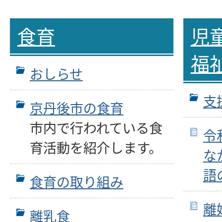
食育
児
福
おしらせ
支
京丹後市の食育
市内で行われている食
令
育活動を紹介します。
な
語
食育の取り組み
離
離乳食