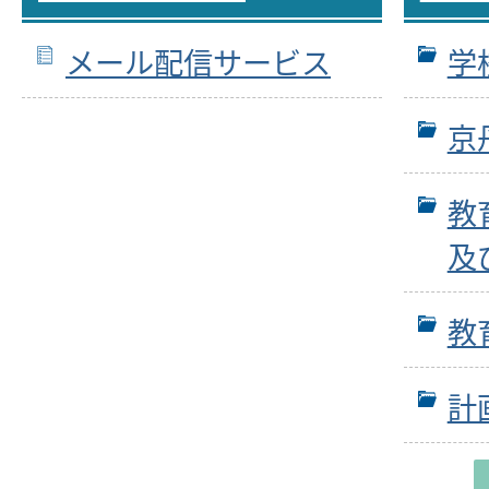
メール配信サービス
学
京
教
及
教
計