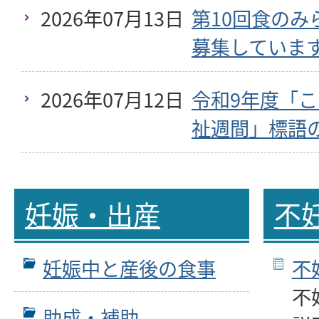
2026年07月13日
第10回食のみ
募集していま
2026年07月12日
令和9年度「
祉週間」標語
妊娠・出産
不
妊娠中と産後の食事
不
不
助成・補助