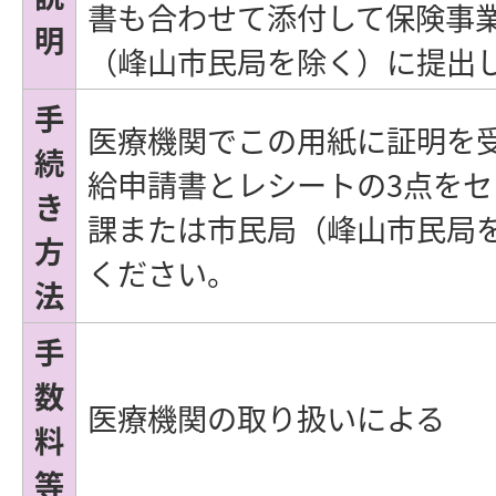
書も合わせて添付して保険事
明
（峰山市民局を除く）に提出
手
医療機関でこの用紙に証明を
続
給申請書とレシートの3点を
き
課または市民局（峰山市民局
方
ください。
法
手
数
医療機関の取り扱いによる
料
等