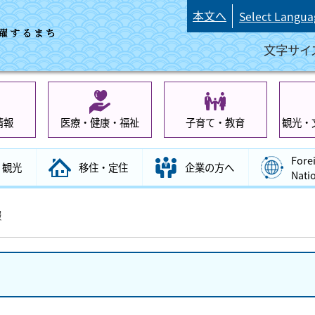
本文へ
Select Langua
文字サイ
情報
医療・健康・福祉
子育て・教育
観光・
Fore
観光
移住・定住
企業の方へ
Nati
報