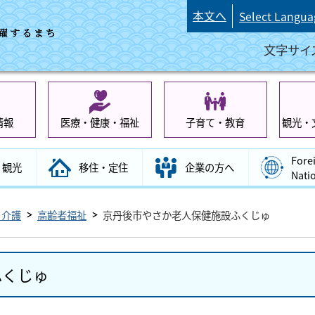
本文へ
Select Langua
文字サイ
情報
医療・健康・福祉
子育て・教育
観光・
Fore
観光
移住・定住
企業の方へ
Nati
・介護
高齢者福祉
京丹後市やさか老人保健施設ふくじゅ
ふくじゅ