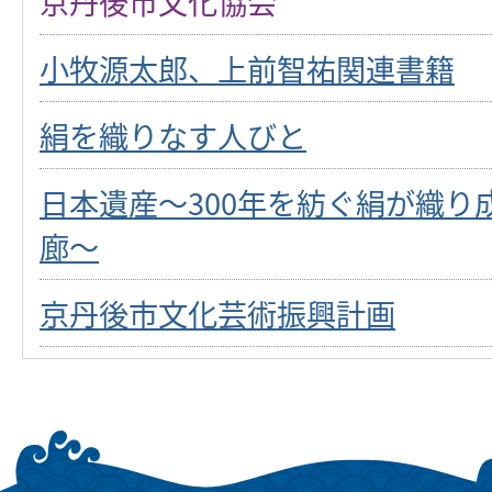
京丹後市文化協会
小牧源太郎、上前智祐関連書籍
絹を織りなす人びと
日本遺産～300年を紡ぐ絹が織り
廊～
京丹後市文化芸術振興計画