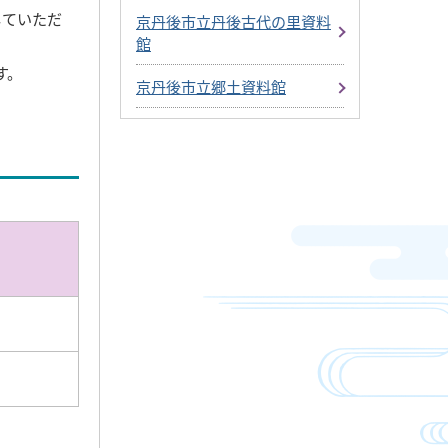
していただ
京丹後市立丹後古代の里資料
館
す。
京丹後市立郷土資料館