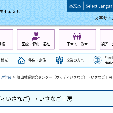
本文へ
Select Langua
文字サイ
情報
医療・健康・福祉
子育て・教育
観光・
Fore
観光
移住・定住
企業の方へ
Nati
生涯学習
峰山林業総合センター（ウッディいさなご）・いさなご工房
ディいさなご）・いさなご工房