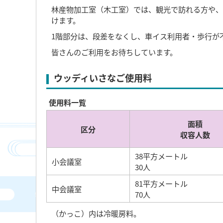
林産物加工室（木工室）では、観光で訪れる方や、
けます。
1階部分は、段差をなくし、車イス利用者・歩行が
皆さんのご利用をお待ちしています。
ウッディいさなご使用料
使用料一覧
面積
区分
収容人数
38平方メートル
小会議室
30人
81平方メートル
中会議室
70人
（かっこ）内は冷暖房料。