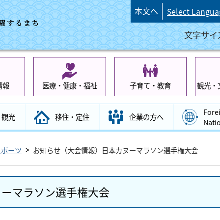
本文へ
Select Langua
文字サイ
情報
医療・健康・福祉
子育て・教育
観光・
Fore
観光
移住・定住
企業の方へ
Nati
スポーツ
お知らせ（大会情報）日本カヌーマラソン選手権大会
ヌーマラソン選手権大会