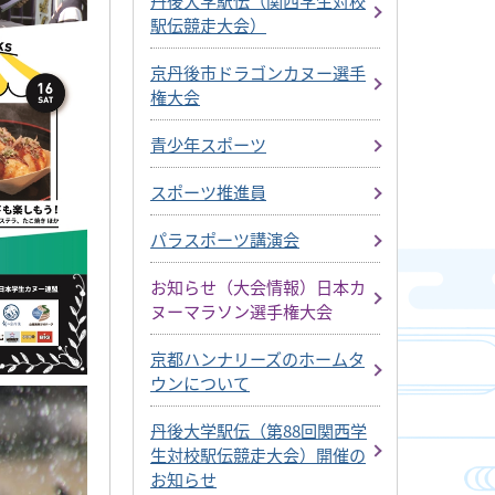
丹後大学駅伝（関西学生対校
駅伝競走大会）
京丹後市ドラゴンカヌー選手
権大会
青少年スポーツ
スポーツ推進員
パラスポーツ講演会
お知らせ（大会情報）日本カ
ヌーマラソン選手権大会
京都ハンナリーズのホームタ
ウンについて
丹後大学駅伝（第88回関西学
生対校駅伝競走大会）開催の
お知らせ