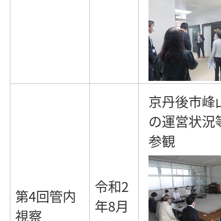
京丹後市峰
の運営状況
参観
令和2
第4回管内
年8月
視察