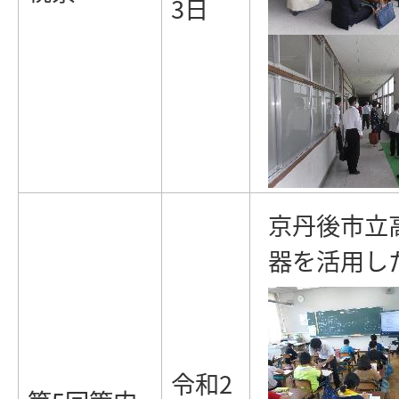
3日
京丹後市立高
器を活用し
令和2