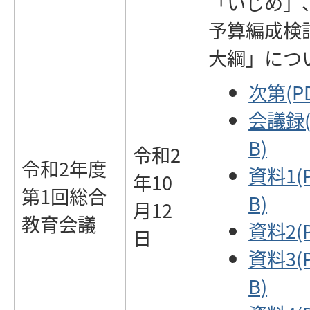
「いじめ」
予算編成検
大綱」につ
次第(P
会議録(
B)
令和2
令和2年度
資料1(
年10
第1回総合
B)
月12
教育会議
資料2(
日
資料3(
B)