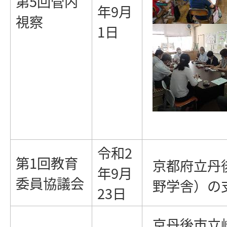
第5回管内
年9月
視察
1日
令和2
第1回教育
京都府立丹
年9月
委員協議会
野学舎）の
23日
京丹後市立