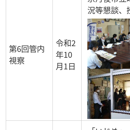
況等懇談、
令和2
第6回管内
年10
視察
月1日