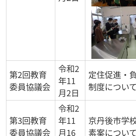
令和2
第2回教育
定住促進・
年11
委員協議会
制度につい
月2日
令和2
第3回教育
年11
京丹後市学
委員協議会
月16
素案につい