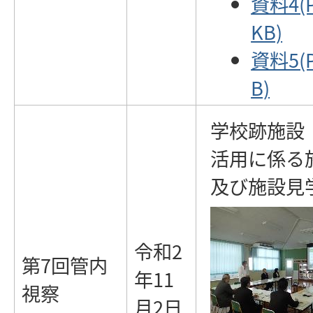
資料4(
KB)
資料5(
B)
学校跡施設
活用に係る
及び施設見
令和2
第7回管内
年11
視察
月2日