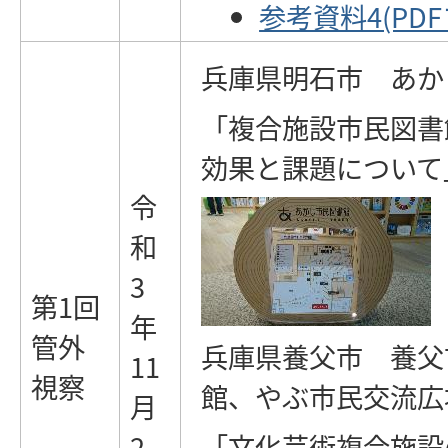
参考資料4(PDFフ
兵庫県明石市 あか
「複合施設市民図書
効果と課題について
令
和
3
第1回
年
管外
兵庫県養父市 養父
11
視察
館、やぶ市民交流広
月
2
「文化芸術複合施設