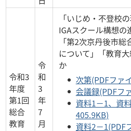
日
「いじめ・不登校の
IGAスクール構想
「第2次京丹後市総
について」「教育大
令
か
令和3
和
次第(PDFファイ
年度
3
会議録(PDFファイ
第1回
年
資料1－1、資料
総合
7
405.9KB)
教育
月
資料2－1(PDF