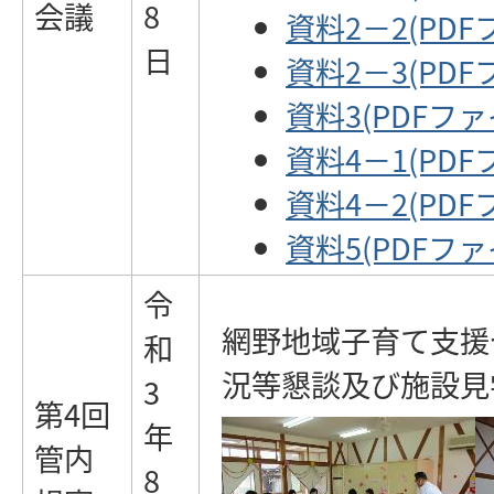
会議
8
資料2－2(PDFフ
日
資料2－3(PDFフ
資料3(PDFファイ
資料4－1(PDFフ
資料4－2(PDFフ
資料5(PDFファイ
令
網野地域子育て支援
和
況等懇談及び施設見
3
第4回
年
管内
8