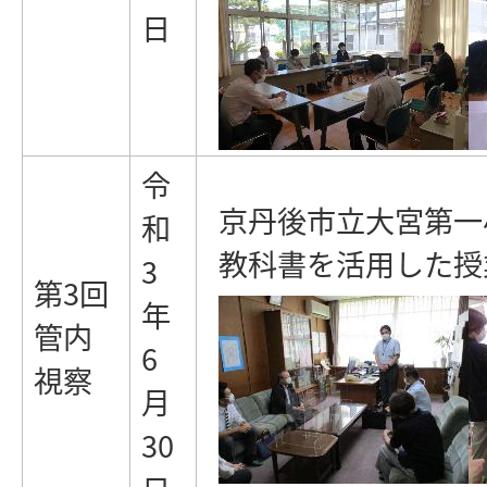
日
令
京丹後市立大宮第一
和
教科書を活用した授
3
第3回
年
管内
6
視察
月
30