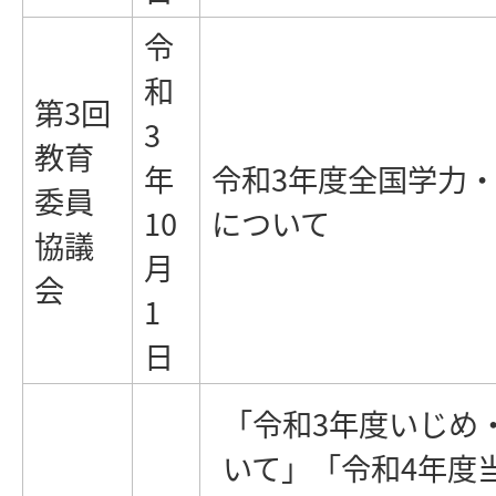
令
和
第3回
3
教育
年
令和3年度全国学力
委員
10
について
協議
月
会
1
日
「令和3年度いじめ
いて」「令和4年度