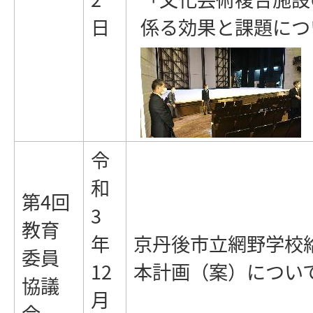
日
係る効果と課題につ
令
和
第4回
3
教育
年
京丹後市立網野学校
委員
12
本計画（案）につい
協議
月