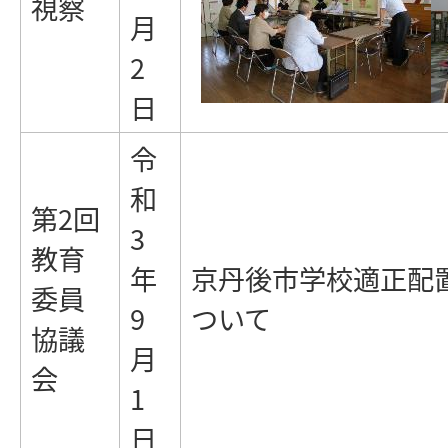
視察
月
2
日
令
和
第2回
3
教育
年
京丹後市学校適正配
委員
9
ついて
協議
月
会
1
日