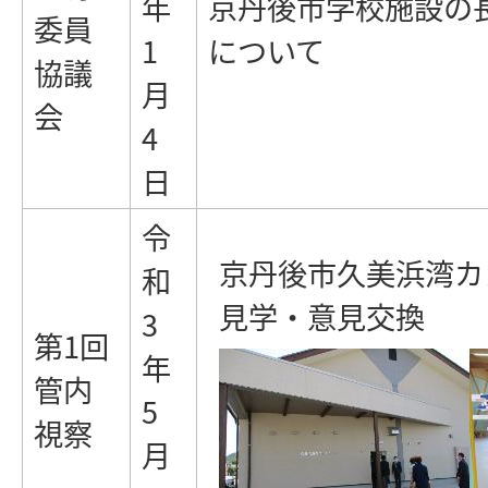
年
京丹後市学校施設の
委員
1
について
協議
月
会
4
日
令
京丹後市久美浜湾カ
和
見学・意見交換
3
第1回
年
管内
5
視察
月