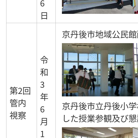
6
日
京丹後市地域公民館
令
和
3
第2回
年
管内
京丹後市立丹後小学
6
視察
した授業参観及び懇
月
1