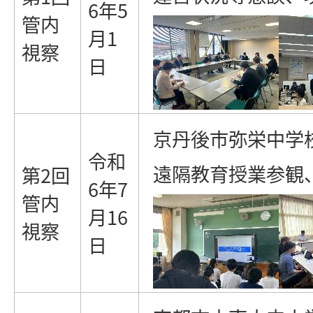
6年5
管内
月1
視察
日
京丹後市弥栄中学
令和
遠隔教育授業参観
第2回
6年7
管内
月16
視察
日