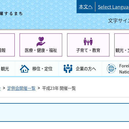
本文へ
Select Langua
文字サイ
情報
医療・健康・福祉
子育て・教育
観光・
Fore
観光
移住・定住
企業の方へ
Nati
会
定例会開催一覧
平成23年 開催一覧