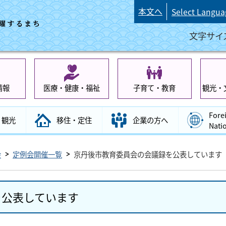
本文へ
Select Langua
文字サイ
情報
医療・健康・福祉
子育て・教育
観光・
Fore
観光
移住・定住
企業の方へ
Nati
会
定例会開催一覧
京丹後市教育委員会の会議録を公表しています
を公表しています