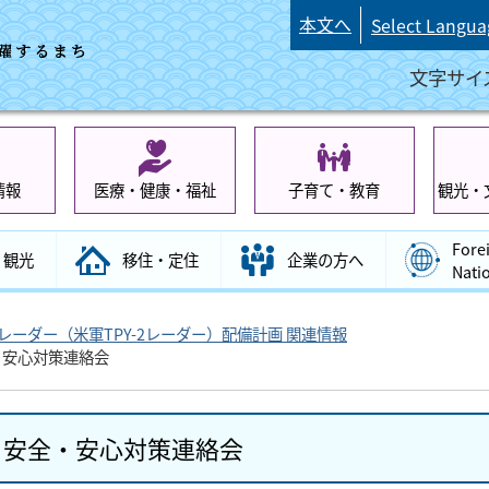
本文へ
Select Langua
文字サイ
情報
医療・健康・福祉
子育て・教育
観光・
Fore
観光
移住・定住
企業の方へ
Nati
レーダー（米軍TPY-2レーダー）配備計画 関連情報
・安心対策連絡会
る安全・安心対策連絡会