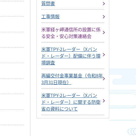
質問書
工事情報
米軍経ヶ岬通信所の設置に係
る安全・安心対策連絡会
米軍TPY-2レーダー（Xバン
ド・レーダー）配備に伴う環
境調査
再編交付金事業基金（令和8年
3月31日現在）
米軍TPY-2レーダー（Xバン
ド・レーダー）に関する防衛
省の資料について