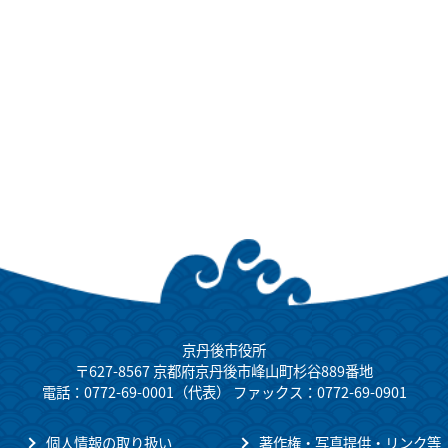
京丹後市役所
〒627-8567 京都府京丹後市峰山町杉谷889番地
電話：0772-69-0001（代表） ファックス：0772-69-0901
個人情報の取り扱い
著作権・写真提供・リンク等