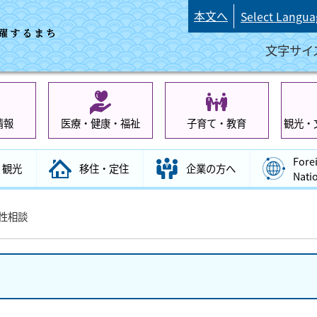
本文へ
Select Langua
文字サイ
情報
医療・健康・福祉
子育て・教育
観光・
Fore
観光
移住・定住
企業の方へ
Nati
性相談