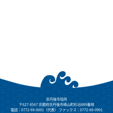
京丹後市役所
〒627-8567 京都府京丹後市峰山町杉谷889番地
電話：0772-69-0001（代表） ファックス：0772-69-0901