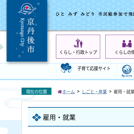
くらし・行政トップ
くらしの
子育て応援サイト
現在の位置
ホーム
しごと・産業
雇用・就
雇用・就業