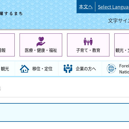
本文へ
Select Langua
文字サイ
情報
医療・健康・福祉
子育て・教育
観光・
Fore
観光
移住・定住
企業の方へ
Nati
業