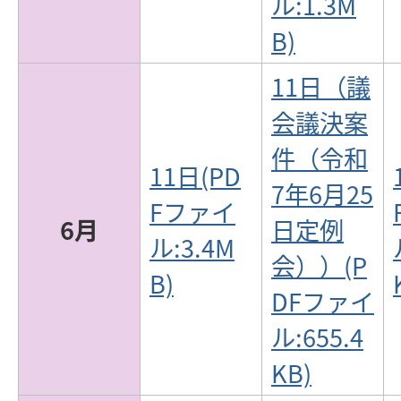
ル:1.3M
B)
11日（議
会議決案
件（令和
11日(PD
7年6月25
Fファイ
6月
日定例
ル:3.4M
会））(P
B)
DFファイ
ル:655.4
KB)