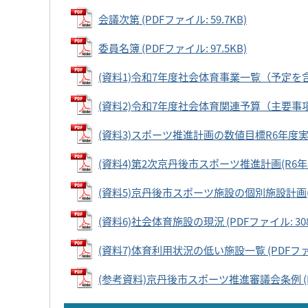
会議次第 (PDFファイル: 59.7KB)
委員名簿 (PDFファイル: 97.5KB)
(資料1)令和7年度社会体育事業一覧（予定を含む） 
(資料2)令和7年度社会体育関連予算（主要事項） (
(資料3)スポーツ推進計画の数値目標R6年度実績 (P
(資料4)第2次京丹後市スポーツ推進計画(R6年度)実
(資料5)京丹後市スポーツ施設の個別施設計画(案) 
(資料6)社会体育施設の現況 (PDFファイル: 308.
(資料7)体育利用状況の低い施設一覧 (PDFファイル
(参考資料)京丹後市スポーツ推進審議会条例 (PDF