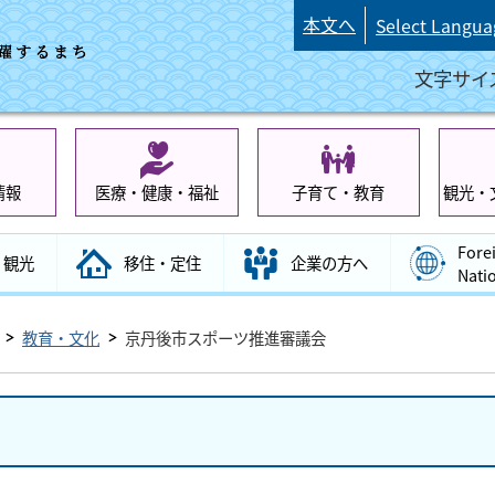
本文へ
Select Langua
文字サイ
情報
医療・健康・福祉
子育て・教育
観光・
Fore
観光
移住・定住
企業の方へ
Nati
教育・文化
京丹後市スポーツ推進審議会