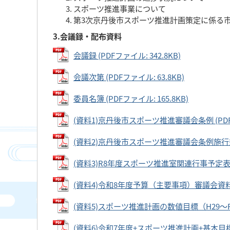
スポーツ推進事業について
第3次京丹後市スポーツ推進計画策定に係る
3.会議録・配布資料
会議録 (PDFファイル: 342.8KB)
会議次第 (PDFファイル: 63.8KB)
委員名簿 (PDFファイル: 165.8KB)
(資料1)京丹後市スポーツ推進審議会条例 (PDFファ
(資料2)京丹後市スポーツ推進審議会条例施行規則 (
(資料3)R8年度スポーツ推進室関連行事予定表 (PD
(資料4)令和8年度予算（主要事項）審議会資料 (P
(資料5)スポーツ推進計画の数値目標（H29～R7）R
(資料6)令和7年度+スポーツ推進計画+基本目標の達