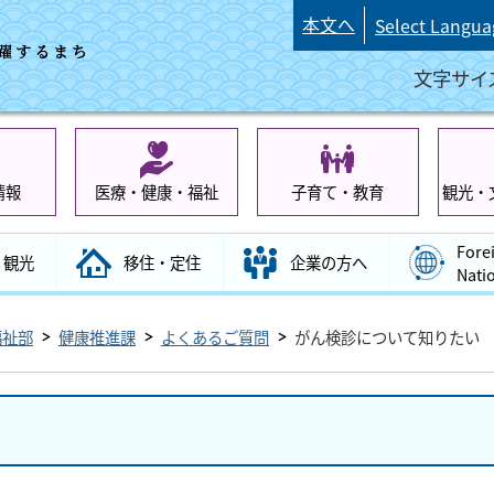
本文へ
Select Langua
文字サイ
情報
医療・健康・福祉
子育て・教育
観光・
Fore
観光
移住・定住
企業の方へ
Nati
福祉部
健康推進課
よくあるご質問
がん検診について知りたい