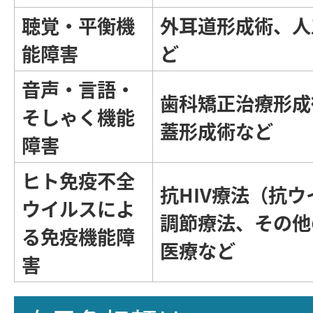
聴覚・平衡機
外耳道形成術、人
能障害
ど
音声・言語・
歯科矯正治療形成
そしゃく機能
蓋形成術など
障害
ヒト免疫不全
抗HIV療法（抗
ウイルスによ
調節療法、その他
る免疫機能障
医療など
害