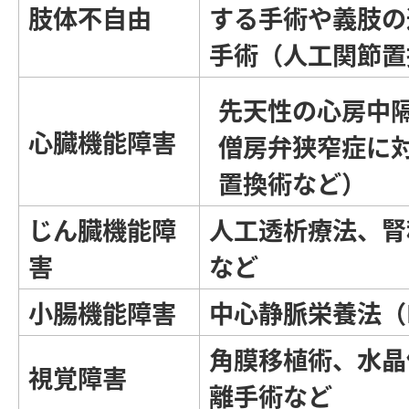
肢体不自由
する手術や義肢の
手術（人工関節置
先天性の心房中
心臓機能障害
僧房弁狭窄症に
置換術など）
じん臓機能障
人工透析療法、腎
害
など
小腸機能障害
中心静脈栄養法（I
角膜移植術、水晶
視覚障害
離手術など