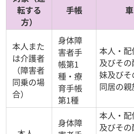
転する
手帳
車
方）
身体障
本人また
本人・配
害者手
は介護者
及びその
帳第1
（障害者
妹及びそ
種・療
同乗の場
同居の親
育手帳
合）
第1種
本人・配
身体障
及びその
本人