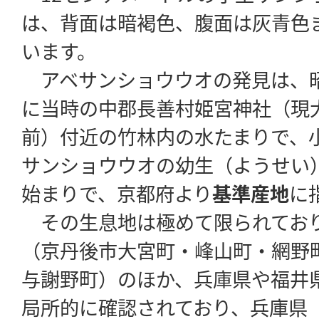
は、背面は暗褐色、腹面は灰青色
います。
アベサンショウウオの発見は、昭和
に当時の中郡長善村姫宮神社（現
前）付近の竹林内の水たまりで、
サンショウウオの幼生（ようせい
始まりで、京都府より
基準産地
に
その生息地は極めて限られてお
（京丹後市大宮町・峰山町・網野
与謝野町）のほか、兵庫県や福井
局所的に確認されており、兵庫県