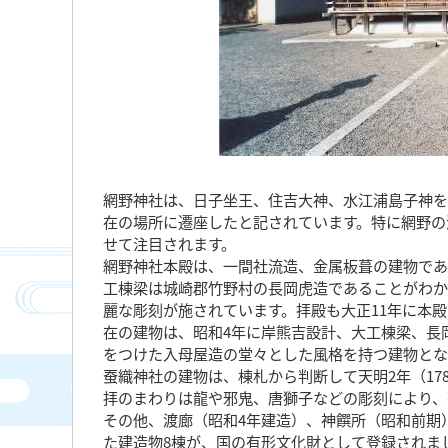
網野神社は、日子坐王、住吉大神、水江浦島子神を
在の場所に遷座したと記されています。特に網野の
せて注目されます。
網野神社本殿は、一間社流造、金属板葺の建物であ
工棟梁は城崎郡竹野村の長岡虎造であることがわか
麗な彫刻が施されています。拝殿も大正11年に本殿
在の建物は、昭和4年に岸熊吉設計、大工棟梁、長
をつけた入母屋造の堂々とした風格を持つ建物とな
蚕織神社の建物は、棟札から判断して天明2年（1
拝のまわりは龍や邪鬼、唐獅子などの彫刻により、
その他、渡廊（昭和4年建造）、神饌所（昭和前期
た建造物8棟が、国の有形文化財として登録されま