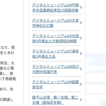
デジタルミュージアムK4円頓
寺木造薬師如来及び両脇侍像
デジタルミュージアムK5大宮
売神社石灯籠
デジタルミュージアムK6大田
南5号墳出土方格規矩四神鏡
になり、現
デジタルミュージアムK7湯舟
歴史とあわ
坂2号墳出土品
岸熊吉、大
デジタルミュージアムK8旧口
股など華
大野村役場庁舎
壊し、現
に千鳥破風
デジタルミュージアムK9稲葉
家住宅
あり、向
銚子山古墳 第一古墳、第二
の関連し
古墳（国指定史跡）