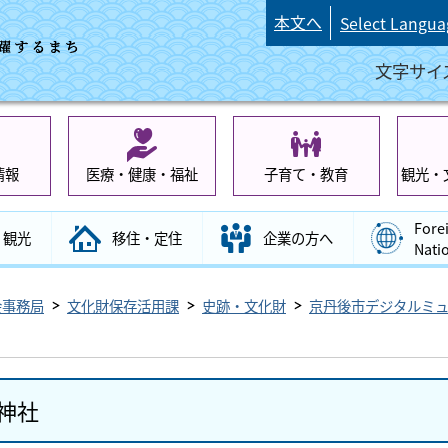
本文へ
Select Langua
文字サイ
情報
医療・健康・福祉
子育て・教育
観光・
Fore
観光
移住・定住
企業の方へ
Nati
会事務局
文化財保存活用課
史跡・文化財
京丹後市デジタルミ
神社