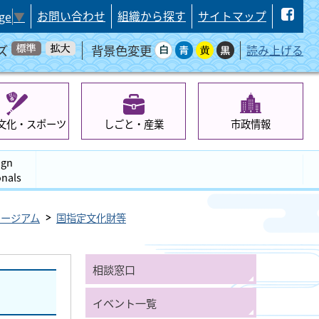
お問い合わせ
組織から探す
サイトマップ
ge
▼
ズ
背景色変更
読み上げる
文化・スポーツ
しごと・産業
市政情報
ign
onals
ュージアム
国指定文化財等
相談窓口
イベント一覧