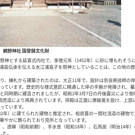
網野神社 国登録文化財
祭神とする延喜式内社で、享徳元年（1452年）に砂に埋もれそう
浦島伝承を伝える水江浦島子を祭神としていることは、この地の
り、棟札から建築されたのは、大正11年で、設計は奈良県技師の
っています。歴史的な様式意匠に精通した岸の手腕が発揮され、蟇
と同時期に建造されましたが、昭和2年3月7日の丹後震災により倒
岡虎造により再興されています。拝殿は正面に唐破風を設け、上部
っています。
782年）に建てられた建物と推定され、桧皮葺の一間社流造の建物で
華やかに飾られており見所となっています。
）、透塀（昭和前期）、手水舎（昭和18年）、石鳥居（明治14年）
した。