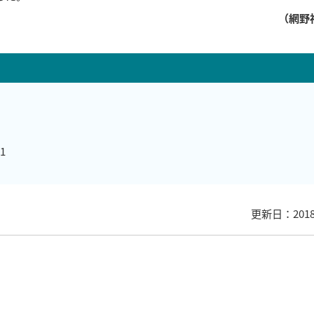
（網野
1
更新日：201