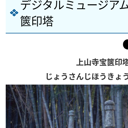
デジタルミュージアム
篋印塔
上山寺宝篋印
じょうさんじほうきょ