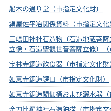
船木の通り堂（市指定文化財）
絹屋佐平冶関係資料（市指定文化
三嶋田神社石造物（石造地蔵菩薩
立像・石造聖観世音菩薩立像）（
宝林寺銅造飲食器（市指定文化財
如意寺銅造鰐口（市指定文化財）
如意寺銅造閼伽桶および灑水器（
金刀比羅神社石造狛猫（市指定文