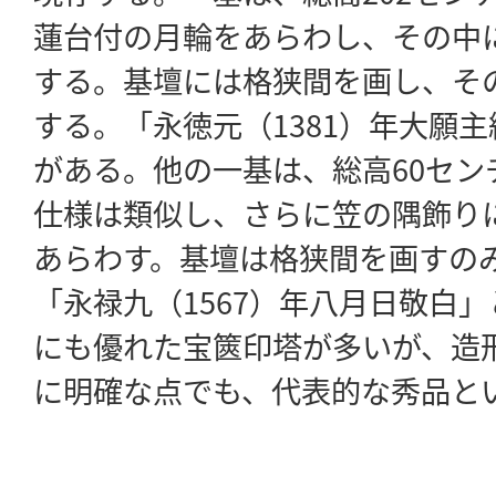
蓮台付の月輪をあらわし、その中
する。基壇には格狭間を画し、そ
する。「永徳元（1381）年大願
がある。他の一基は、総高60セン
仕様は類似し、さらに笠の隅飾り
あらわす。基壇は格狭間を画すの
「永禄九（1567）年八月日敬白
にも優れた宝篋印塔が多いが、造
に明確な点でも、代表的な秀品と