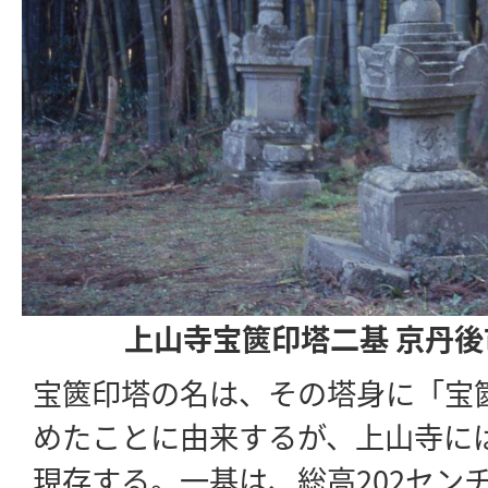
上山寺宝篋印塔二基 京丹
宝篋印塔の名は、その塔身に「宝
めたことに由来するが、上山寺に
現存する。一基は、総高202セン