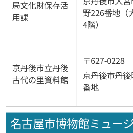
京丹後市大宮
局文化財保存活
野226番地（
用課
4階）
〒627-0228
京丹後市立丹後
京丹後市丹後町
古代の里資料館
番地
名古屋市博物館ミュー