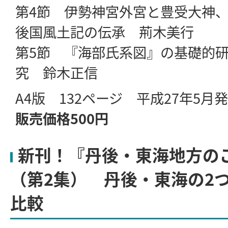
第4節 伊勢神宮外宮と豊受大神
後国風土記の伝承 荊木美行
第5節 『海部氏系図』の基礎的
究 鈴木正信
A4版 132ページ 平成27年5月
販売価格500円
新刊！『丹後・東海地方の
（第2集） 丹後・東海の2
比較