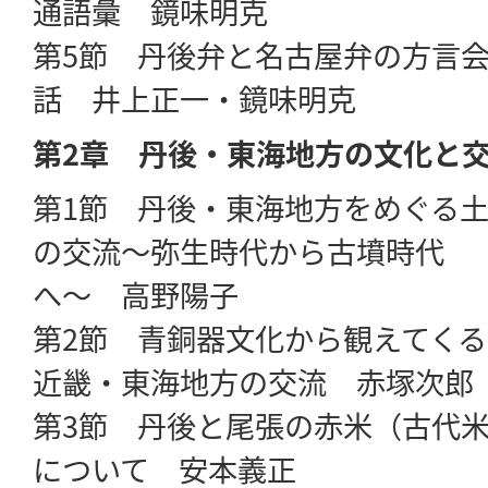
通語彙 鏡味明克
第5節 丹後弁と名古屋弁の方言
話 井上正一・鏡味明克
第2章 丹後・東海地方の文化と
第1節 丹後・東海地方をめぐる
の交流〜弥生時代から古墳時代
へ〜 高野陽子
第2節 青銅器文化から観えてくる
近畿・東海地方の交流 赤塚次郎
第3節 丹後と尾張の赤米（古代
について 安本義正