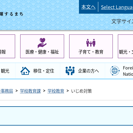
本文へ
Select Langua
文字サイ
情報
医療・健康・福祉
子育て・教育
観光・
Fore
観光
移住・定住
企業の方へ
Nati
会事務局
学校教育課
学校教育
いじめ対策