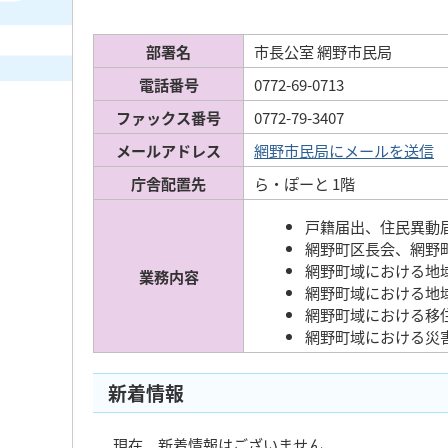
部署名
市長公室 網野市民局
電話番号
0772-69-0713
ファックス番号
0772-79-3407
メールアドレス
網野市民局にメールを送信
庁舎配置先
ら・ぽーと 1階
戸籍届出、住民異動
網野町区長会、網野
網野町域における地
業務内容
網野町域における地
網野町域における移
網野町域における災
新着情報
現在、新着情報はございません。