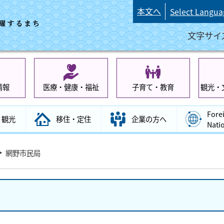
本文へ
Select Langua
文字サイ
情報
医療・健康・福祉
子育て・教育
観光・
Fore
観光
移住・定住
企業の方へ
Nati
網野市民局