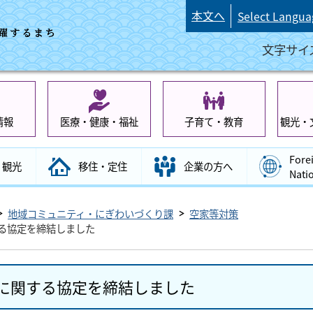
本文へ
Select Langua
文字サイ
情報
医療・健康・福祉
子育て・教育
観光・
Fore
観光
移住・定住
企業の方へ
Nati
地域コミュニティ・にぎわいづくり課
空家等対策
る協定を締結しました
に関する協定を締結しました