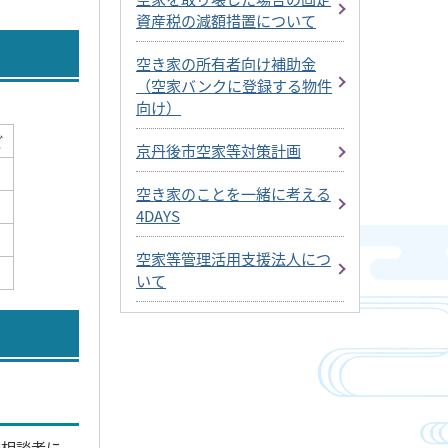
資産税の減額措置について
空き家の所有者向け補助金
（空家バンクに登録する物件
向け）
ど
京丹後市空家等対策計画
空き家のことを一緒に考える
4DAYS
空家等管理活用支援法人につ
いて
、相談者に