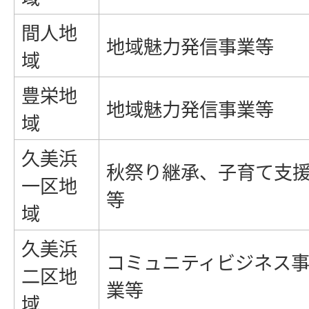
間人地
地域魅力発信事業等
域
豊栄地
地域魅力発信事業等
域
久美浜
秋祭り継承、子育て支
一区地
等
域
久美浜
コミュニティビジネス
二区地
業等
域