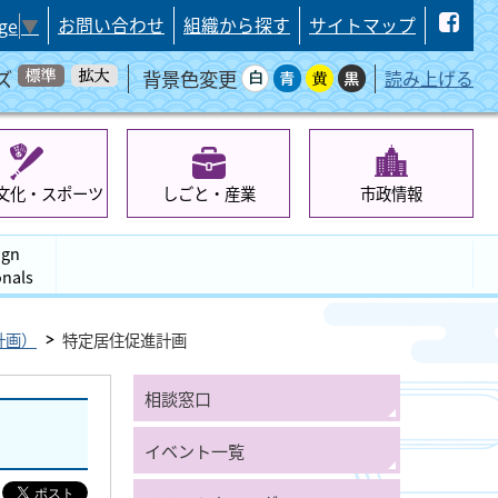
お問い合わせ
組織から探す
サイトマップ
ge
▼
ズ
背景色変更
読み上げる
文化・スポーツ
しごと・産業
市政情報
ign
onals
計画）
特定居住促進計画
相談窓口
イベント一覧