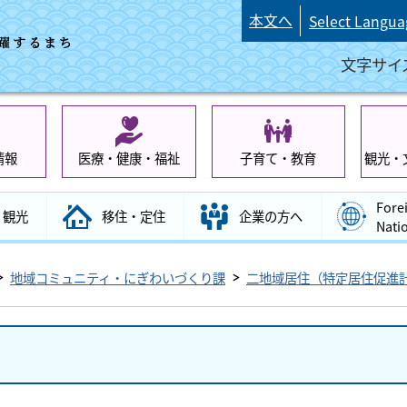
本文へ
Select Langua
文字サイ
情報
医療・健康・福祉
子育て・教育
観光・
Fore
観光
移住・定住
企業の方へ
Nati
地域コミュニティ・にぎわいづくり課
二地域居住（特定居住促進