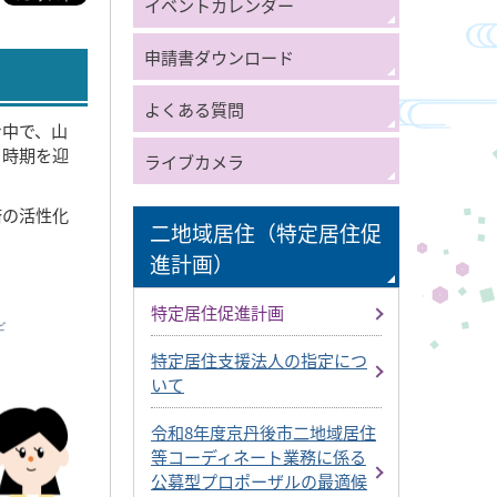
イベントカレンダー
申請書ダウンロード
よくある質問
む中で、山
る時期を迎
ライブカメラ
済の活性化
二地域居住（特定居住促
進計画）
特定居住促進計画
特定居住支援法人の指定につ
いて
令和8年度京丹後市二地域居住
等コーディネート業務に係る
公募型プロポーザルの最適候