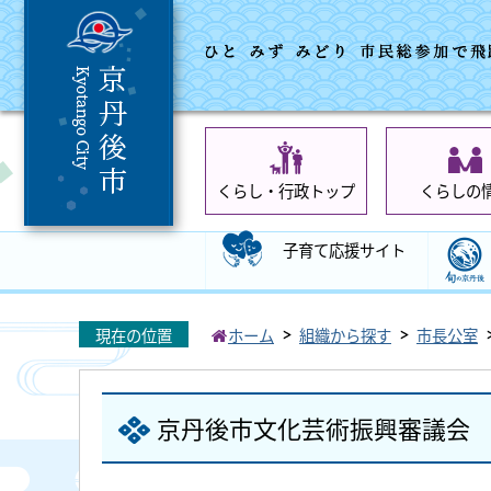
くらし・行政トップ
くらしの
子育て応援サイト
現在の位置
ホーム
組織から探す
市長公室
京丹後市文化芸術振興審議会