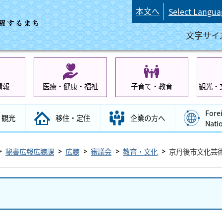
本文へ
Select Langua
文字サイ
情報
医療・健康・福祉
子育て・教育
観光・
Fore
観光
移住・定住
企業の方へ
Nati
秘書広報広聴課
広聴
審議会
教育・文化
京丹後市文化芸