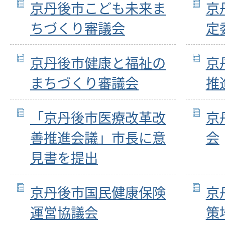
京丹後市こども未来ま
京
ちづくり審議会
定
京丹後市健康と福祉の
京
まちづくり審議会
推
「京丹後市医療改革改
京
善推進会議」市長に意
会
見書を提出
京丹後市国民健康保険
京
運営協議会
策