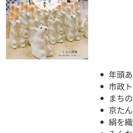
年頭あ
市政ト
まちの
京たん
絹を織