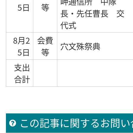
岬通信所 中隊
5日
等
長・先任曹長 交
代式
8月2
会費
穴文殊祭典
5日
等
支出
合計
この記事に関するお問い