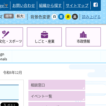
お問い合わせ
組織から探す
サイトマップ
ge
▼
ズ
背景色変更
読み上げる
文化・スポーツ
しごと・産業
市政情報
ign
onals
 令和6年12月
相談窓口
イベント一覧