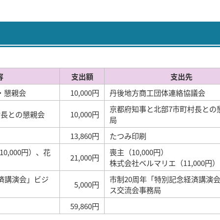
容
支出額
支出先
・懇親会
10,000円
丹後地方商工団体連絡協議会
京都府知事と北部7市町村長との
村長との懇親会
10,000円
局
13,860円
たつみ印刷
0,000円）、花
喪主（10,000円）
21,000円
株式会社ベルマリエ（11,000円）
済講演会」ビジ
市制20周年「特別記念経済講演
5,000円
ス交流会事務局
59,860円