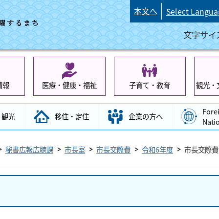
本文へ
Select Langua
文字サイ
情報
医療・健康・福祉
子育て・教育
観光・
Fore
観光
移住・定住
企業の方へ
Nati
秘書広報広聴課
市長室
市長交際費
令和6年度
市長交際費