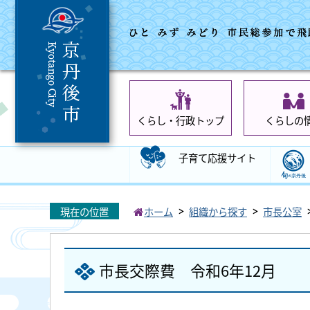
くらし・行政トップ
くらしの
子育て応援サイト
現在の位置
ホーム
組織から探す
市長公室
市長交際費 令和6年12月