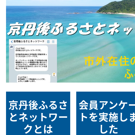
後
ふ
る
さ
と
ネ
京丹後ふるさ
会員アンケ
ッ
とネットワー
トを実施し
クとは
した
ト