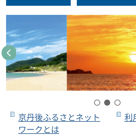
ワ
ー
ク
Prev
1
2
3
京丹後ふるさとネット
利
ワークとは