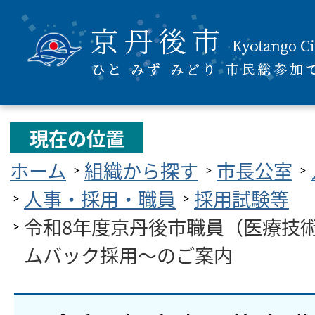
現在の位置
ホーム
組織から探す
市長公室
人事・採用・職員
採用試験等
令和8年度京丹後市職員（医療技
ムバック採用～のご案内