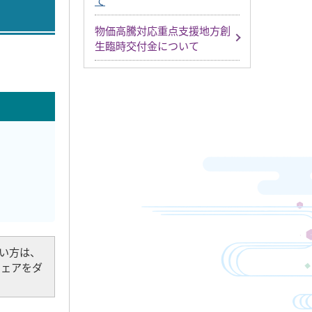
て
物価高騰対応重点支援地方創
生臨時交付金について
でない方は、
トウェアをダ