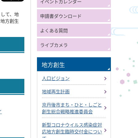
イベントカレンダー
として、地
申請書ダウンロード
た地方創生
よくある質問
ライブカメラ
地方創生
人口ビジョン
地域再生計画
京丹後市まち・ひと・しごと
イ
創生総合戦略推進委員会
新型コロナウイルス感染症対
応地方創生臨時交付金につい