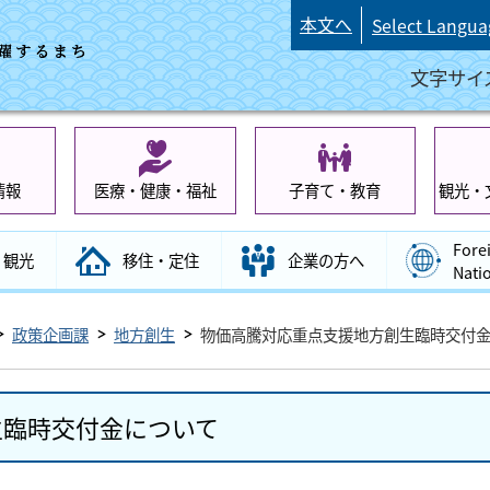
本文へ
Select Langua
文字サイ
情報
医療・健康・福祉
子育て・教育
観光・
Fore
観光
移住・定住
企業の方へ
Nati
政策企画課
地方創生
物価高騰対応重点支援地方創生臨時交付
生臨時交付金について