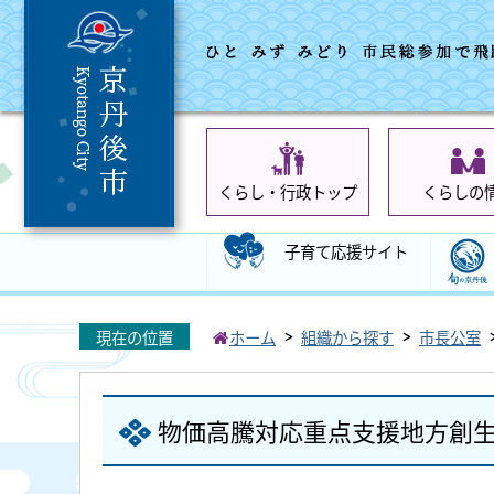
くらし・行政トップ
くらしの
子育て応援サイト
現在の位置
ホーム
組織から探す
市長公室
物価高騰対応重点支援地方創