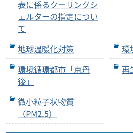
表に係るクーリングシ
ェルターの指定につい
て
地球温暖化対策
環
環境循環都市「京丹
再
後」
微小粒子状物質
（PM2.5）