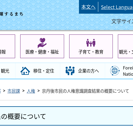
本文へ
Select Langua
文字サイ
情報
医療・健康・福祉
子育て・教育
観光・
Fore
観光
移住・定住
企業の方へ
Nati
部
市民課
人権
京丹後市民の人権意識調査結果の概要について
果の概要について