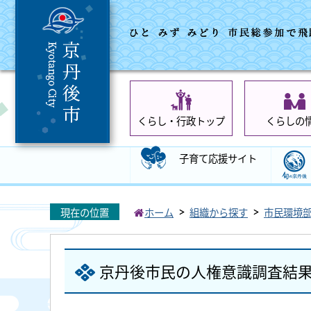
くらし・行政トップ
くらしの
子育て応援サイト
現在の位置
ホーム
組織から探す
市民環境
京丹後市民の人権意識調査結