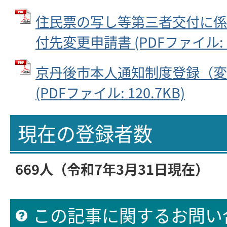
住民票の写し等第三者交付に係
付先変更申請書 (PDFファイル: 10
京丹後市本人通知制度登録（変
(PDFファイル: 120.7KB)
現在の登録者数
669
人（令和7年3
月31
日
現在）
この記事に関するお問い