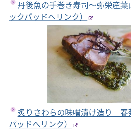
丹後魚の手巻き寿司～弥栄産葉
ックパッドへリンク）
炙りさわらの味噌漬け造り 春
パッドへリンク）