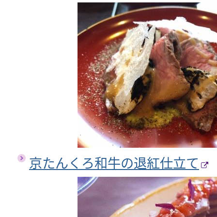
京たんくろ和牛の退紅仕立て