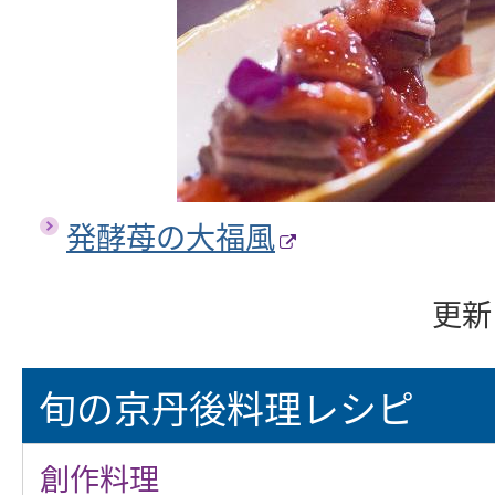
発酵苺の大福風
更新
旬の京丹後料理レシピ
創作料理